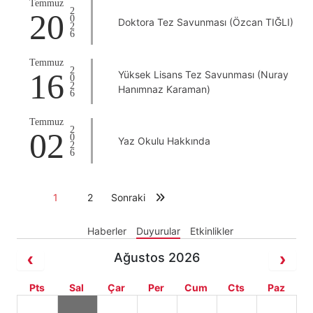
Temmuz
2026
20
Doktora Tez Savunması (Özcan TIĞLI)
Temmuz
2026
16
Yüksek Lisans Tez Savunması (Nuray
Hanımnaz Karaman)
Temmuz
2026
02
Yaz Okulu Hakkında
1
2
Sonraki
Haberler
Duyurular
Etkinlikler
Ağustos 2026
Pts
Sal
Çar
Per
Cum
Cts
Paz