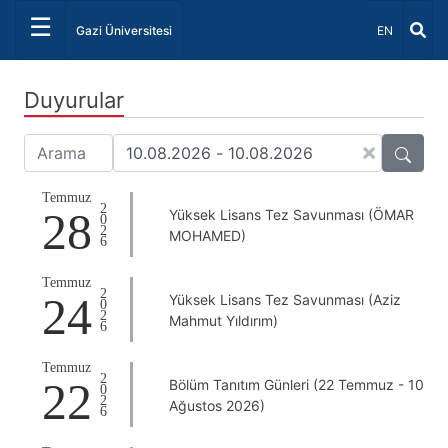
☰
Dil Seçiniz 
Gazi Üniversitesi
EN
Duyurular
×
Temmuz
2026
28
Yüksek Lisans Tez Savunması (ÖMAR
MOHAMED)
Temmuz
2026
24
Yüksek Lisans Tez Savunması (Aziz
Mahmut Yıldırım)
Temmuz
2026
22
Bölüm Tanıtım Günleri (22 Temmuz - 10
Ağustos 2026)