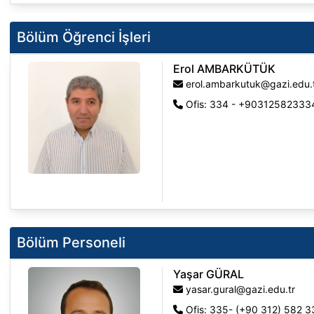
Bölüm Öğrenci İşleri
Erol AMBARKÜTÜK
erol.ambarkutuk@gazi.edu.
Ofis: 334 - +90312582333
Bölüm Personeli
Yaşar GÜRAL
yasar.gural@gazi.edu.tr
Ofis: 335- (+90 312) 582 