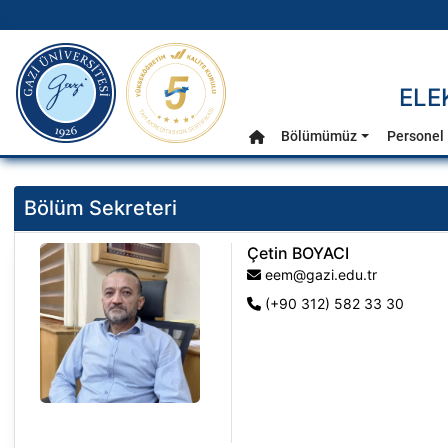
gazi.edu.tr
ELE
Ana Menü
Bölümümüz
Personel
Anasayfa
Bölüm Sekreteri
Çetin BOYACI
eem@gazi.edu.tr
(+90 312) 582 33 30