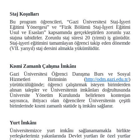
Staj Koşulları
Bu program öğrencileri, “Gazi Üniversitesi Staj-İşyeri
Eğitimi Yönergesi” ve “Fizik Bölümü Staj-İşyeri Eğitimi
Usul ve Esasları” kapsamında gerçekleştirilen zorunlu yaz
stajına tabidirler. Zorunlu staj süresi 20 (yirmi) iş günüdür.
Staj-işyeri eğitimini tamamlayan öğrenci takip eden dönemde
(VII. yarıyıl) staj dersini almakla yükümlüdür.
Kısmi Zamanlı Çalışma İmkânı
Gazi Üniversitesi Öğrenci Danışma Burs ve Sosyal
Hizmetleri Biriminin (
http://odm.gazi.edu.tr/
)
yürütücülüğünde; öğrenci çalıştırmak isteyen birimlerden
alınan talepler ve Üniversitenin imkânları doğrultusunda
Üniversite Yönetim Kurulunda belirlenen kontenjan
sayısınca, ihtiyacı olan öğrencilere Üniversitenin çeşitli
birimlerinde kısmi zamanlı statüde iş imkânı sağlanır.
Yurt İmkânı
Üniversitemizce yurt imkânı sağlanamamakla birlikte
yerleşkelerimiz yakınlarında Devlet yurtları ile özel yurtlar