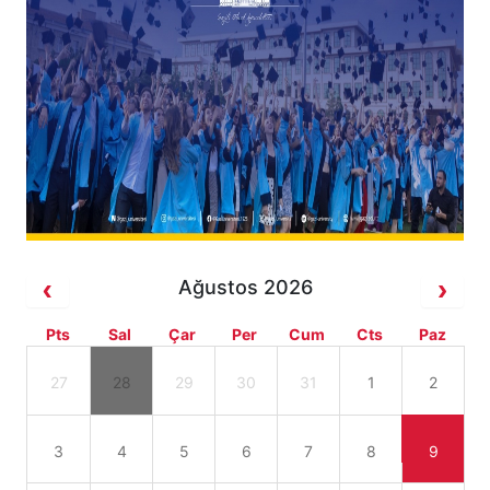
Ağustos 2026
Pts
Sal
Çar
Per
Cum
Cts
Paz
27
28
29
30
31
1
2
3
4
5
6
7
8
9