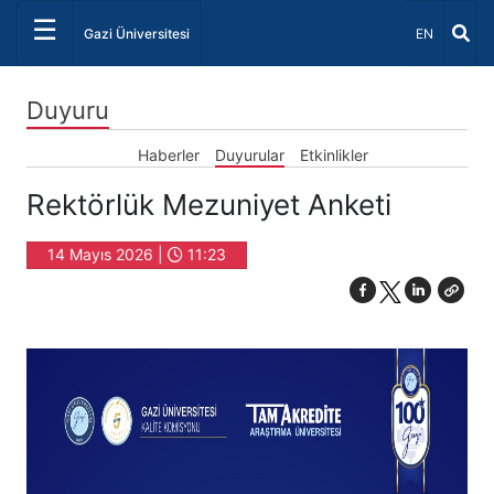
☰
Dil Seçiniz 
Gazi Üniversitesi
EN
Duyuru
Haberler
Duyurular
Etkinlikler
Rektörlük Mezuniyet Anketi
14 Mayıs 2026 |
11:23