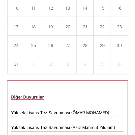
10
11
12
13
14
15
16
17
18
19
20
21
22
23
24
25
26
27
28
29
30
31
1
2
3
4
5
6
Diğer Duyurular
Yüksek Lisans Tez Savunması (ÖMAR MOHAMED)
Yüksek Lisans Tez Savunması (Aziz Mahmut Yıldırım)