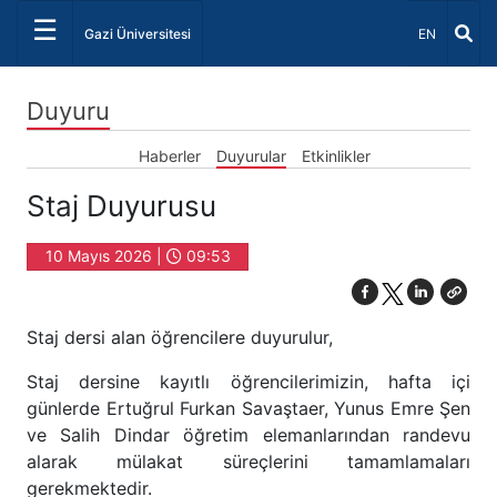
☰
Dil Seçiniz 
Gazi Üniversitesi
EN
Duyuru
Haberler
Duyurular
Etkinlikler
Staj Duyurusu
10 Mayıs 2026 |
09:53
Staj dersi alan öğrencilere duyurulur,
Staj dersine kayıtlı öğrencilerimizin, hafta içi
günlerde Ertuğrul Furkan Savaştaer, Yunus Emre Şen
ve Salih Dindar öğretim elemanlarından randevu
alarak mülakat süreçlerini tamamlamaları
gerekmektedir.