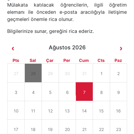
Mülakata katılacak öğrencilerin, ilgili öğretim
elemanı ile önceden e-posta aracılığıyla iletişime
geçmeleri önemle rica olunur.
Bilgilerinize sunar, gereğini rica ederiz.
Ağustos 2026
Pts
Sal
Çar
Per
Cum
Cts
Paz
27
28
29
30
31
1
2
3
4
5
6
7
8
9
10
11
12
13
14
15
16
17
18
19
20
21
22
23