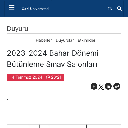
☰
Dil Seçiniz 
Gazi Üniversitesi
EN
Duyuru
Haberler
Duyurular
Etkinlikler
2023-2024 Bahar Dönemi
Bütünleme Sınav Salonları
14 Temmuz 2024 |
23:21
.