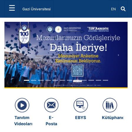
☰
Dil Seçiniz 
Gazi Üniversitesi
EN
Önceki
Sonrak
Tanıtım
E-
EBYS
Kütüphane
Videoları
Posta